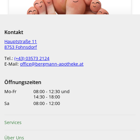
Kontakt
Hauptstraße 11
8753 Fohnsdorf
Tel.:
(+43) 03573 2124
E-Mail:
office@bergmann-apotheke.at
Öffnungszeiten
Mo-Fr
08:00
-
12:30
und
14:30
-
18:00
Sa
08:00
-
12:00
Schluss mit Scham-Zehen
Services
Was haben Händedruck und Zehennägel
gemeinsam? Sie verraten mehr, als wir denken.
Umso schlimmer, wenn sich die Fußspitzen im Spa
Über Uns