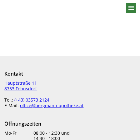
menu
Kontakt
Hauptstraße 11
8753 Fohnsdorf
Tel.:
(+43) 03573 2124
E-Mail:
office@bergmann-apotheke.at
Öffnungszeiten
Mo-Fr
08:00
-
12:30
und
14:30
-
18:00